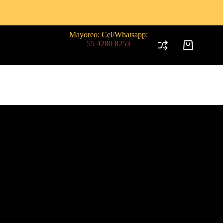
Mayoreo: Cel/Whatsapp:
55 4280 8253
Carro
de
compra