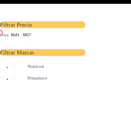
Filtrar Precio
Mostrando l
Price:
$643
-
$857
Filtrar Marcas
Nutricost
Primaforce
L Le
2.2 l
sabo
$
857