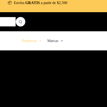
📦 Envíos
GRATIS
a partir de $2,590
Productos
Marcas