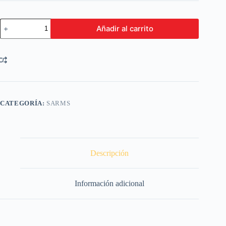
Andarine
Añadir al carrito
S4
Acetamidoxolutamide
60
Tabs
cantidad
CATEGORÍA:
SARMS
Descripción
Información adicional