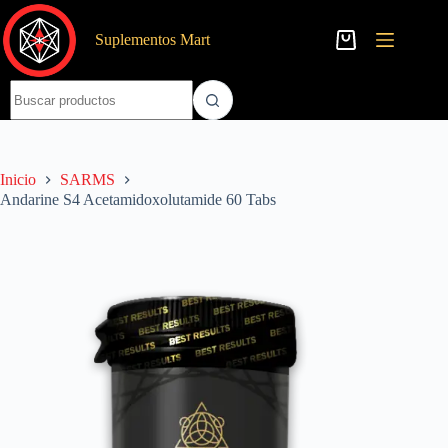
Saltar
al
Suplementos Mart
contenido
Carro
de
compra
Sin
resultados
Inicio
SARMS
Andarine S4 Acetamidoxolutamide 60 Tabs