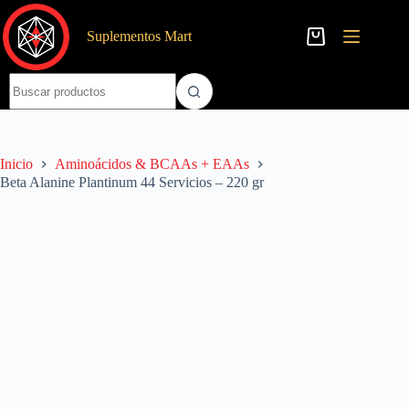
Saltar
al
Suplementos Mart
contenido
Carro
de
compra
Sin
resultados
Inicio
Aminoácidos & BCAAs + EAAs
Beta Alanine Plantinum 44 Servicios – 220 gr