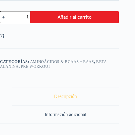
Beta
Añadir al carrito
Alanine
Plantinum
44
Servicios
-
220
gr
cantidad
CATEGORÍAS:
AMINOÁCIDOS & BCAAS + EAAS
,
BETA
ALANINA
,
PRE WORKOUT
Descripción
Información adicional