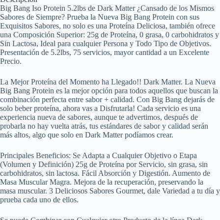
Big Bang Iso Protein 5.2lbs de Dark Matter ¿Cansado de los Mismos
Sabores de Siempre? Prueba la Nueva Big Bang Protein con sus
Exquisitos Sabores, no solo es una Proteína Deliciosa, también ofrece
una Composición Superior: 25g de Proteína, 0 grasa, 0 carbohidratos y
Sin Lactosa, Ideal para cualquier Persona y Todo Tipo de Objetivos.
Presentación de 5.2lbs, 75 servicios, mayor cantidad a un Excelente
Precio.
La Mejor Proteína del Momento ha Llegado!! Dark Matter. La Nueva
Big Bang Protein es la mejor opción para todos aquellos que buscan la
combinación perfecta entre sabor + calidad. Con Big Bang dejarás de
solo beber proteína, ahora vas a Disfrutarla! Cada servicio es una
experiencia nueva de sabores, aunque te advertimos, después de
probarla no hay vuelta atrás, tus estándares de sabor y calidad serán
más altos, algo que solo en Dark Matter podíamos crear.
Principales Beneficios: Se Adapta a Cualquier Objetivo o Etapa
(Volumen y Definición) 25g de Proteína por Servicio, sin grasa, sin
carbohidratos, sin lactosa. Fácil Absorción y Digestión. Aumento de
Masa Muscular Magra. Mejora de la recuperación, preservando la
masa muscular. 3 Deliciosos Sabores Gourmet, dale Variedad a tu día y
prueba cada uno de ellos.