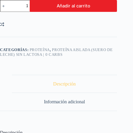
Big
Añadir al carrito
Bang
Iso
Protein
(Sin
lactosa)
5.2
lb
75
servicios
CATEGORÍAS:
PROTEÍNA
,
PROTEÍNA AISLADA (SUERO DE
(Sabores:
LECHE) SIN LACTOSA | 0 CARBS
Vanilla
Orange
Cake
|
Chocolate
Mint
Descripción
|
Cheesecake
|
Información adicional
Blackberrys
|
Fruity
Cereal
cantidad
Descripción