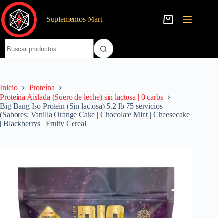
Saltar
al
Suplementos Mart
contenido
Carro
de
compra
Sin
resultados
Inicio
Proteína
Proteína Aislada (Suero de leche) sin lactosa | 0 carbs
Big Bang Iso Protein (Sin lactosa) 5.2 lb 75 servicios
(Sabores: Vanilla Orange Cake | Chocolate Mint | Cheesecake
| Blackberrys | Fruity Cereal