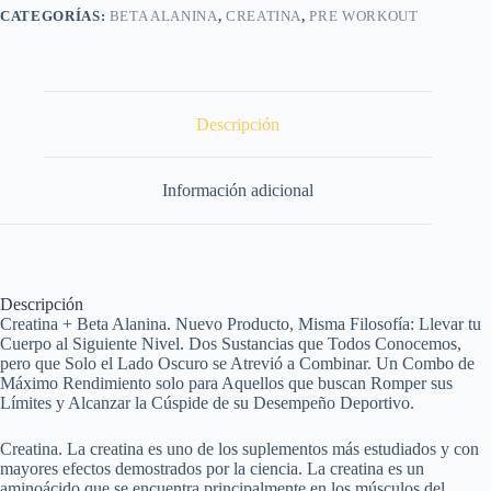
sin
CATEGORÍAS:
BETA ALANINA
,
CREATINA
,
PRE WORKOUT
sabor
cantidad
Descripción
Información adicional
Descripción
Creatina + Beta Alanina. Nuevo Producto, Misma Filosofía: Llevar tu
Cuerpo al Siguiente Nivel. Dos Sustancias que Todos Conocemos,
pero que Solo el Lado Oscuro se Atrevió a Combinar. Un Combo de
Máximo Rendimiento solo para Aquellos que buscan Romper sus
Límites y Alcanzar la Cúspide de su Desempeño Deportivo.
Creatina. La creatina es uno de los suplementos más estudiados y con
mayores efectos demostrados por la ciencia. La creatina es un
aminoácido que se encuentra principalmente en los músculos del