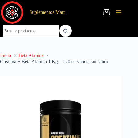
Saltar
al
Suplementos Mart
contenido
Carro
de
compra
Sin
resultados
Inicio
Beta Alanina
Creatina + Beta Alanina 1 Kg – 120 servicios, sin sabor