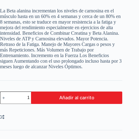
La Beta alanina incrementan los niveles de carnosina en el
músculo hasta en un 60% en 4 semanas y cerca de un 80% en
8 semanas, esto se traduce en mayor resistencia a la fatiga y
mejora del rendimiento especialmente en ejercicios de alta
intensidad. Beneficios de Combinar Creatina y Beta Alanina.
Niveles de ATP y Carnosina elevados. Mayor Potencia.
Retraso de la Fatiga. Manejo de Mayores Cargas o pesos y
más Repeticiones. Más Volumen de Trabajo por
Entrenamiento. Incremento en la Fuerza Los Beneficios
siguen Aumentando con el uso prolongado incluso hasta por 3
meses luego de alcanzar Niveles Óptimos.
Creatina
Añadir al carrito
+
Beta
Alanina
1
Kg
-
120
servicios,