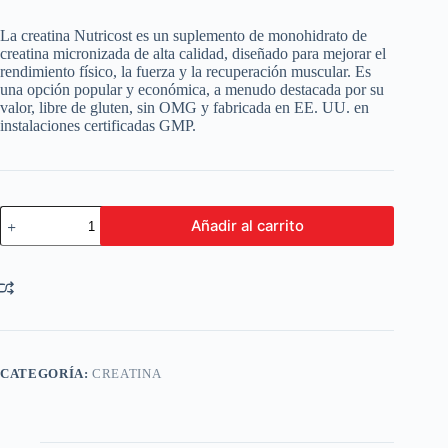
La creatina Nutricost es un suplemento de monohidrato de
creatina micronizada de alta calidad, diseñado para mejorar el
rendimiento físico, la fuerza y la recuperación muscular. Es
una opción popular y económica, a menudo destacada por su
valor, libre de gluten, sin OMG y fabricada en EE. UU. en
instalaciones certificadas GMP.
Creatina
Añadir al carrito
Nutricost
300
gr
45
servicios
Blue
Raspberry
cantidad
CATEGORÍA:
CREATINA