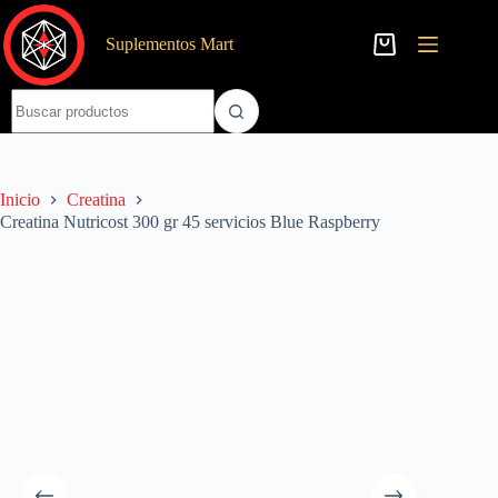
Saltar
al
Suplementos Mart
contenido
Carro
de
compra
Sin
resultados
Inicio
Creatina
Creatina Nutricost 300 gr 45 servicios Blue Raspberry